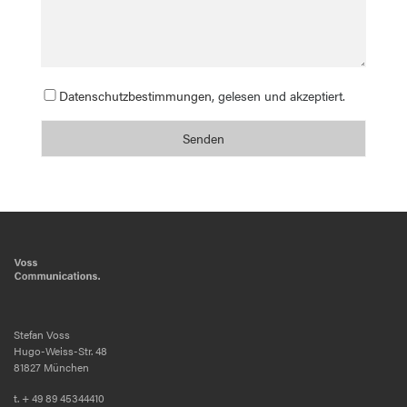
Datenschutzbestimmungen
, gelesen und akzeptiert.
Stefan Voss
Hugo-Weiss-Str. 48
81827 München
t. + 49 89 45344410